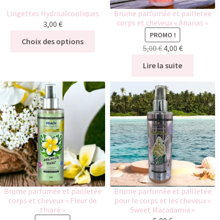
Lingettes Hydroalcooliques
Brume parfumée et pailletée
corps et cheveux « Ananas »
3,00
€
PROMO !
Choix des options
5,00
€
4,00
€
Lire la suite
Brume parfumée et pailletée
Brume parfumée et pailletée
corps et cheveux « Fleur de
pour le corps et les cheveux «
thiaré »
Sweet Macadamia »