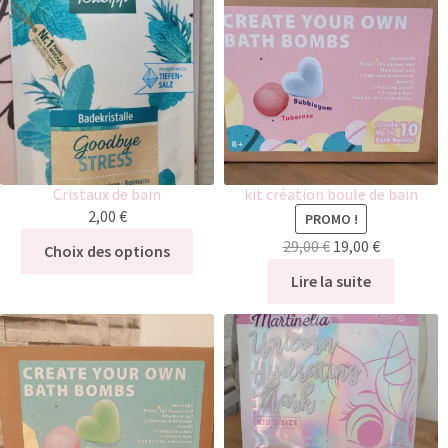
Cristaux de bain
kit création boule de bain
2,00
€
PROMO !
29,00
€
19,00
€
Choix des options
Lire la suite