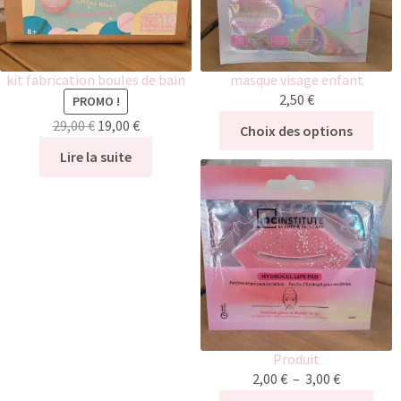
kit fabrication boules de bain
masque visage enfant
2,50
€
PROMO !
29,00
€
19,00
€
Choix des options
Lire la suite
Produit
2,00
€
–
3,00
€