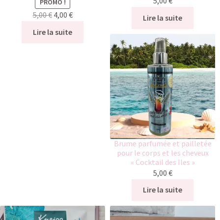
5,00
€
PROMO !
5,00
€
4,00
€
Lire la suite
Lire la suite
Brume parfumée et pailletée
pour le corps et les cheveux
« Cocktail des Iles »
5,00
€
Lire la suite