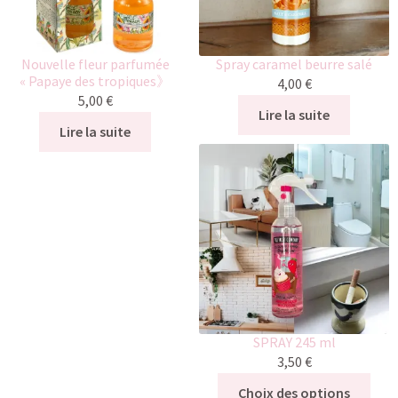
Nouvelle fleur parfumée
Spray caramel beurre salé
« Papaye des tropiques》
4,00
€
5,00
€
Lire la suite
Lire la suite
SPRAY 245 ml
3,50
€
Choix des options